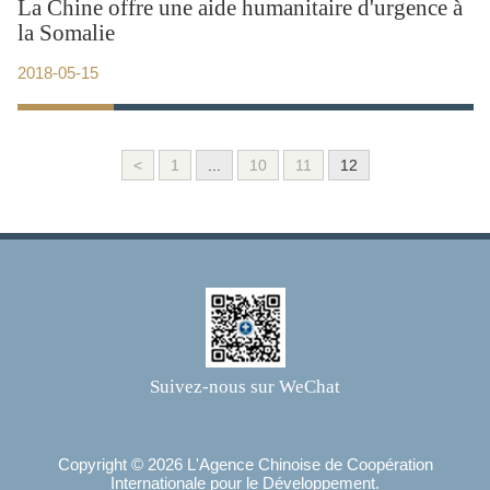
La Chine offre une aide humanitaire d'urgence à
la Somalie
2018-05-15
<
1
...
10
11
12
Suivez-nous sur WeChat
Copyright ©
2026 L'Agence Chinoise de Coopération
Internationale pour le Développement.